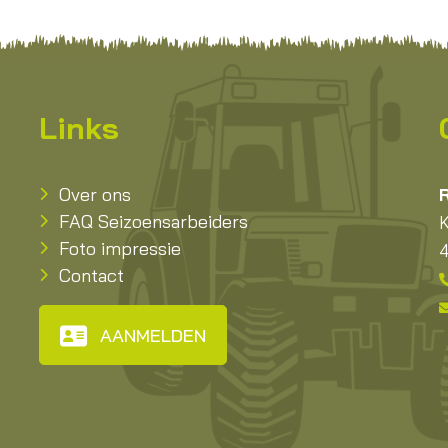
Links
Over ons
R
FAQ Seizoensarbeiders
K
Foto impressie
4
Contact
AANMELDEN